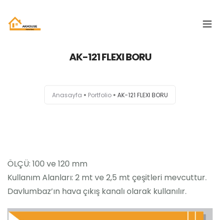
AK-121 FLEXI BORU
ANASAYFA
KURUMSAL
Anasayfa
Portfolio
AK-121 FLEXI BORU
ÜRÜNLERIMIZ
KATALOG
İLETIŞIM
ÖLÇÜ: 100 ve 120 mm
Kullanım Alanları: 2 mt ve 2,5 mt çeşitleri mevcuttur.
Davlumbaz’ın hava çıkış kanalı olarak kullanılır.