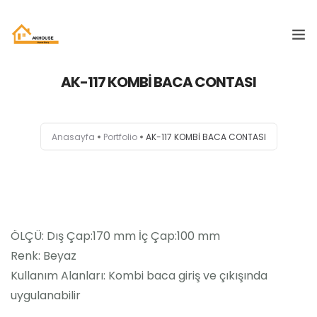
AK-117 KOMBİ BACA CONTASI
ANASAYFA
KURUMSAL
Anasayfa
Portfolio
AK-117 KOMBİ BACA CONTASI
ÜRÜNLERIMIZ
KATALOG
İLETIŞIM
ÖLÇÜ: Dış Çap:170 mm İç Çap:100 mm
Renk: Beyaz
Kullanım Alanları: Kombi baca giriş ve çıkışında
uygulanabilir