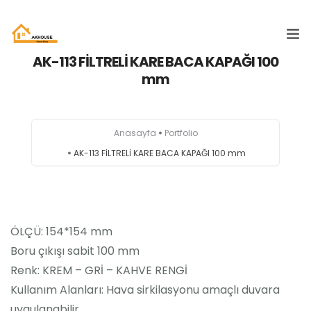
AK-113 FİLTRELİ KARE BACA KAPAĞI 100
mm
ANASAYFA
KURUMSAL
Anasayfa
Portfolio
ÜRÜNLERIMIZ
AK-113 FİLTRELİ KARE BACA KAPAĞI 100 mm
KATALOG
İLETIŞIM
ÖLÇÜ: 154*154 mm
Boru çıkışı sabit 100 mm
Renk: KREM – GRİ – KAHVE RENGİ
Kullanım Alanları: Hava sirkilasyonu amaçlı duvara
uygulanabilir.