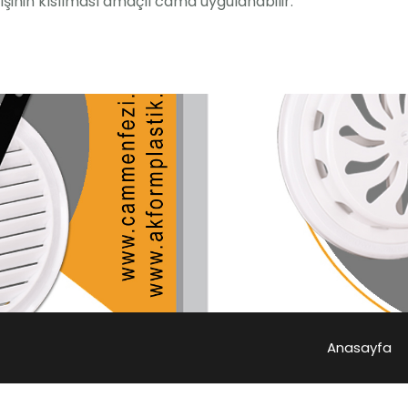
işinin kısılması amaçlı cama uygulanabilir.
Anasayfa