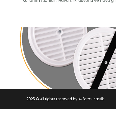
Kullanım Alanları: Hava sirkilasyonu ve hava gir
2025 © All rights reserved by Akform Plastik